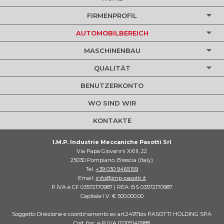
FIRMENPROFIL
AUTOMOBILBEREICH
MASCHINENBAU
QUALITÄT
BENUTZERKONTO
WO SIND WIR
KONTAKTE
I.M.P. Industrie Meccaniche Pasotti Srl
Via Papa Giovanni XXIII, 22
25030 Pompiano, Brescia (Italy)
Tel.
+39 030 9465159
Email:
info@imp-pasotti.it
P.IVA e CF 03572170987 | REA: BS 03572170987
Capitale I.V. € 500.000,00
Soggetto Direzione e coordinamento ex art.2497bis PASOTTI HOLDING SPA
Cod. fisc. e P.IVA 02105140988