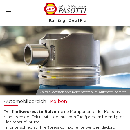
Le tue preferenze relative alla privacy
Informativa sulla raccolta
Ita
Eng
Deu
Fra
Kaltfließpressen von Kolbenstiften im Automobilbereich
Automobilbereich -
Kolben
Der
fließgepresste Bolzen
, eine Komponente des Kolbens,
rühmt sich der Exklusivität der nur vom Fließpressen beendigten
Flankenausführung.
Im Unterschied zur Fließpresskomponente werden dadurch