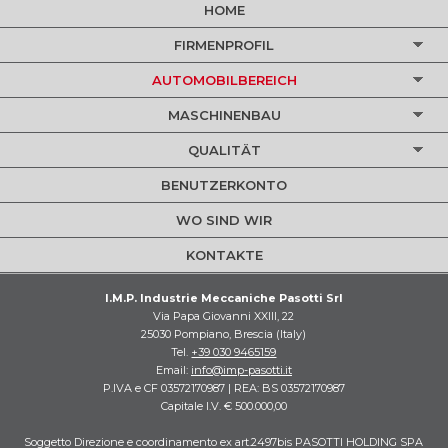
HOME
FIRMENPROFIL
AUTOMOBILBEREICH
MASCHINENBAU
QUALITÄT
BENUTZERKONTO
WO SIND WIR
KONTAKTE
I.M.P. Industrie Meccaniche Pasotti Srl
Via Papa Giovanni XXIII, 22
25030 Pompiano, Brescia (Italy)
Tel.
+39 030 9465159
Email:
info@imp-pasotti.it
P.IVA e CF 03572170987 | REA: BS 03572170987
Capitale I.V. € 500.000,00
Soggetto Direzione e coordinamento ex art.2497bis PASOTTI HOLDING SPA