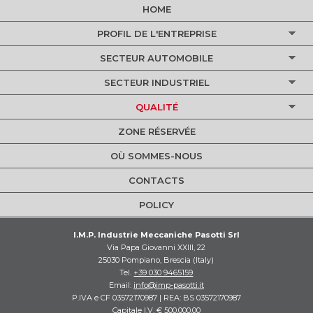
HOME
PROFIL DE L'ENTREPRISE
SECTEUR AUTOMOBILE
SECTEUR INDUSTRIEL
QUALITÉ
ZONE RÉSERVÉE
OÙ SOMMES-NOUS
CONTACTS
POLICY
I.M.P. Industrie Meccaniche Pasotti Srl
Via Papa Giovanni XXIII, 22
25030 Pompiano, Brescia (Italy)
Tel.
+39 030 9465159
Email:
info@imp-pasotti.it
P.IVA e CF 03572170987 | REA: BS 03572170987
Capitale I.V. € 500.000,00