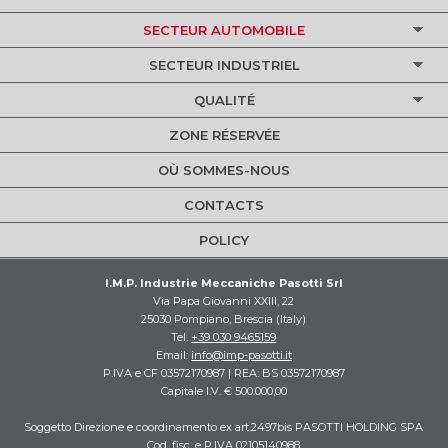
SECTEUR AUTOMOBILE
SECTEUR INDUSTRIEL
QUALITÉ
ZONE RÉSERVÉE
OÙ SOMMES-NOUS
CONTACTS
POLICY
I.M.P. Industrie Meccaniche Pasotti Srl
Via Papa Giovanni XXIII, 22
25030 Pompiano, Brescia (Italy)
Tel.
+39 030 9465159
Email:
info@imp-pasotti.it
P.IVA e CF 03572170987 | REA: BS 03572170987
Capitale I.V. € 500.000,00
Soggetto Direzione e coordinamento ex art.2497bis PASOTTI HOLDING SPA
Cod. fisc. e P.IVA 02105140988